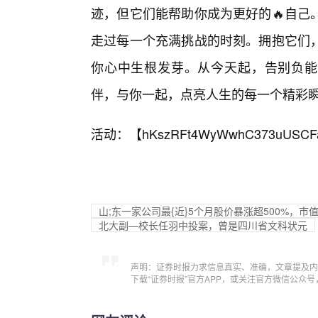
迹，但它们能帮助你成为更好的🔥自己
走过每一个充满挑战的时刻。拥抱它们
你心中生根发芽。从今天起，告别负能量
伴，与你一起，点亮人生的每一个精彩
活动：【
hKszRFt4WyWwhC373uUSCF
山;东一家公司最{近}5个月股价暴涨超500%，市值
北大副—校长任羽中投案，曾是四川省文科状元
声明：证券时报力求信息真实、准确，文章提及内
下载“证券时报”官方APP，或关注官方微信公众