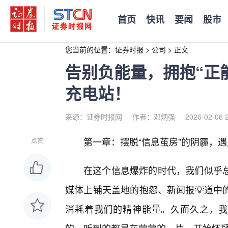
首页
快讯
要闻
股市
您当前的位置：
证券时报
>
公司
>
正文
告别负能量，拥抱“正
充电站！
来源：证券时报网
作者：邓炳强
2026-02-06 
第一章：摆脱“信息茧房”的阴霾，遇
点赞
在这个信息爆炸的时代，我们似乎
媒体上铺天盖地的抱怨、新闻报💡道中
消耗着我们的精神能量。久而久之，我