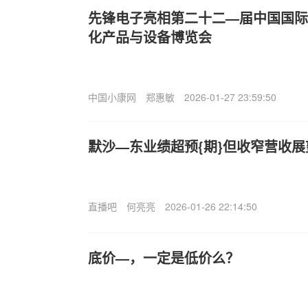
先锋电子亮相第二十二—届中国国际
化产品与设备博览会
中国小康网
郑惠敏
2026-01-27 23:59:50
默沙—东业绩超预{期}但收窄营收展
直播吧
何亮亮
2026-01-26 22:14:50
底价—，一定是低价么？